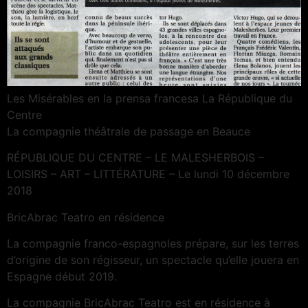
Les Misérables en la prensa francesa La République du
Centre
La compagnie théâtrale de passage en Beauce
RÉPUBLIQUE DU CENTRE – LE MALESHERBOIS –
LOISIRS – ART – LITTÉRATURE – Le lundi 10 décembre
2018
BricAbrac Teatro en résidence
La compagnie franco-espagnoles prépare, sur les terres
d’origine de son régisseur, un spectacle qu’elle jouera en
Espagne début 2019.
La compagnie BricAbrac Teatro est en résidence à