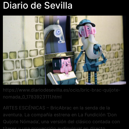
Diario de Sevilla
https://www.diariodesevilla.es/ocio/bric-brac-quijote-
nomada_0_1783923111.html
ARTES ESCÉNICAS – BricAbrac en la senda de la
aventura. La compañía estrena en La Fundición ‘Don
Quijote Nómada’, una versión del clásico contada con
títeres y una proyección audiovisual en directo