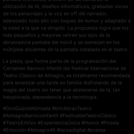
utilización de IA, diseños informáticos, grabadas voces
de los personajes y la voz en off del narrador,
aderezado todo ello con toques de humor y adaptado a
la edad a la que va dirigido. La propuesta logra que los
más pequeños y mayores retiren sus ojos de la
abrumadora pantalla del móvil y se sumerjan en los
múltiples alicientes de la pantalla instalada en el teatro.
La pieza, que forma parte de la programación del
Certamen Barroco Infantil del Festival Internacional de
Teatro Clásico de Almagro, es totalmente recomendada
para amenizar una tarde en familia disfrutando de la
magia del teatro sin tener que abstenerse de la, tan
inexplorada, dependencia a la tecnología.
#DonQuijoteNómada #bricAbracTeatro
#AlmagroBarrocoInfantil #FestivaldeTeatroClásico
#TeatroEnVivo #ExperienciaÚnica #Humor #Poesía
#Emoción #Almagro46 #lanzadigital #prensa