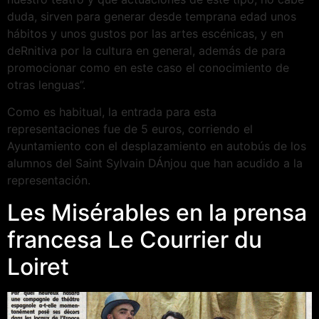
duda, sirven para generar desde temprana edad unos
hábitos y unos gustos por las artes escénicas, y en
deRnitiva por la cultura en general, además de para
promocionar como en este caso el conocimiento de
otras lenguas”.
Como es habitual, la entrada para esta
representaciones fue de 5 euros, corriendo el
Ayuntamiento con el desplazamiento en autobús de los
alumnos del Saint Sylvain DÁnjou que han acudido a la
representación.
Les Misérables en la prensa
francesa Le Courrier du
Loiret