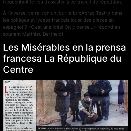
fréquentant le lieu d’assister à ce travail de répétition.
À l’inverse, verra-t’on un jour le bricAbrac Teatro dans
les collèges et lycées français jouer des pièces en
espagnol ? «C’est une idée! On y pense…» répond en
souriant Matthieu Berthelot.
Les Misérables en la prensa
francesa La République du
Centre