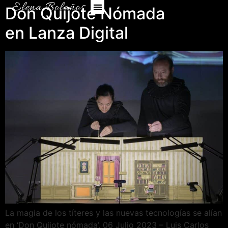
Don Quijote Nómada
en Lanza Digital
La magia de los títeres y las nuevas tecnologías se alían
en ‘Don Quijote nómada’. 06 Julio 2023 – Luis Carlos