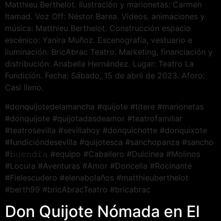
Matthieu Berthelot. Ilustración y marionetas: Carmen
Itamad. Voz Off: Néstor Barea. Videos, animaciones y
música: Matthieu Berthelot. Construcción espacio
escénico: Yanira Muñoz. Escenografía, vestuario e
iluminación: BricAbrac Teatro. Marketing, financiación y
distribución: Anabella Hernández. Lugar: Teatro La
Fundición. Fecha: Sábado, 15 de abril de 2023. Aforo:
Casi lleno.
#donquijotedelamancha #quijote #titere #marionetas
#donquijote #quijotadasdeamor #teatrofamiliar
#teatrosevilla #sevillahoy #donquichotte #donquixote
#fundicióndesevilla #quijotesca #sanchopanza #sancho
#𝚋𝚞𝚎𝚗𝚍𝚒́𝚊 #equipo #Caballero #Dulcinea #Molinos
#Locura #Aventuras #Amor #Doncella #Rocinante
#Fielescudero #elenabolaños #matthieuberthelot
#berth99 #bricAbracTeatro #bricabrac
Don Quijote Nómada en El