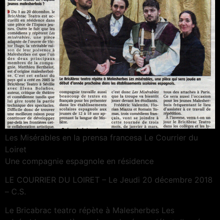
Les Misérables en la prensa francesa Le Courrier du
Loiret
Une compagnie espagnole en résidence
LE COURRIER DU LOIRET – Le Jeudi 20 décembre 2018
– C.S.
Le Bricabrac teatro répète à Malesherbes Les