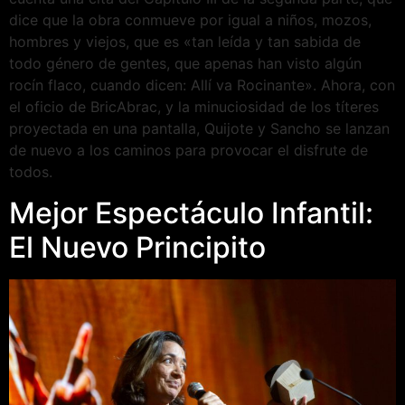
dice que la obra conmueve por igual a niños, mozos,
hombres y viejos, que es «tan leída y tan sabida de
todo género de gentes, que apenas han visto algún
rocín flaco, cuando dicen: Allí va Rocinante». Ahora, con
el oficio de BricAbrac, y la minuciosidad de los títeres
proyectada en una pantalla, Quijote y Sancho se lanzan
de nuevo a los caminos para provocar el disfrute de
todos.
Mejor Espectáculo Infantil:
El Nuevo Principito