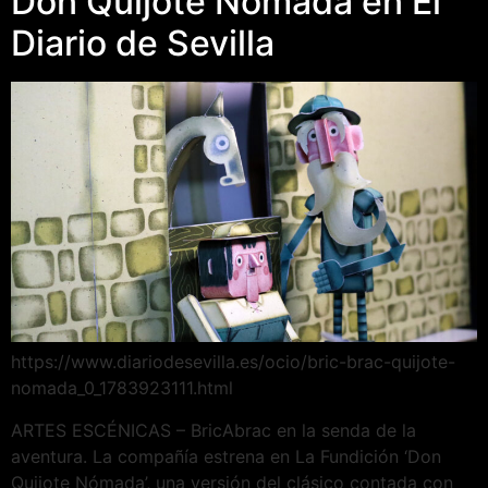
Don Quijote Nómada en El
Diario de Sevilla
https://www.diariodesevilla.es/ocio/bric-brac-quijote-
nomada_0_1783923111.html
ARTES ESCÉNICAS – BricAbrac en la senda de la
aventura. La compañía estrena en La Fundición ‘Don
Quijote Nómada’, una versión del clásico contada con