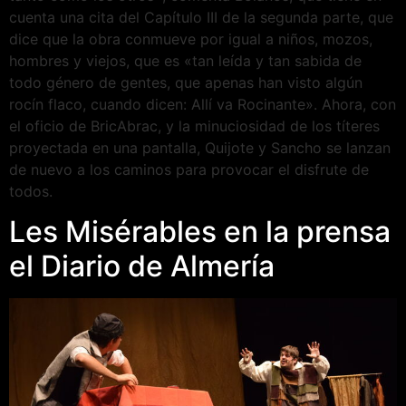
cuenta una cita del Capítulo III de la segunda parte, que
dice que la obra conmueve por igual a niños, mozos,
hombres y viejos, que es «tan leída y tan sabida de
todo género de gentes, que apenas han visto algún
rocín flaco, cuando dicen: Allí va Rocinante». Ahora, con
el oficio de BricAbrac, y la minuciosidad de los títeres
proyectada en una pantalla, Quijote y Sancho se lanzan
de nuevo a los caminos para provocar el disfrute de
todos.
Les Misérables en la prensa
el Diario de Almería