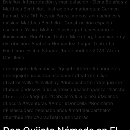
Bolaños. Interpretación y manipulación : Elena Bolaños y
Matthieu Berthelot. Ilustración y marionetas: Carmen
Itamad. Voz Off: Néstor Barea. Videos, animaciones y
música: Matthieu Berthelot. Construcción espacio
escénico: Yanira Muñoz. Escenografía, vestuario e
iluminación: BricAbrac Teatro. Marketing, financiación y
distribución: Anabella Hernández. Lugar: Teatro La
Fundición. Fecha: Sábado, 15 de abril de 2023. Aforo:
Casi lleno.
#donquijotedelamancha #quijote #titere #marionetas
#donquijote #quijotadasdeamor #teatrofamiliar
#teatrosevilla #sevillahoy #donquichotte #donquixote
#fundicióndesevilla #quijotesca #sanchopanza #sancho
#𝚋𝚞𝚎𝚗𝚍𝚒́𝚊 #equipo #Caballero #Dulcinea #Molinos
#Locura #Aventuras #Amor #Doncella #Rocinante
#Fielescudero #elenabolaños #matthieuberthelot
#berth99 #bricAbracTeatro #bricabrac