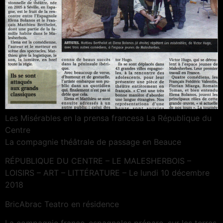
Les Misérables en la prensa francesa La République du
Centre
La compagnie théâtrale de passage en Beauce
RÉPUBLIQUE DU CENTRE – LE MALESHERBOIS –
LOISIRS – ART – LITTÉRATURE – Le lundi 10 décembre
2018
BricAbrac Teatro en résidence