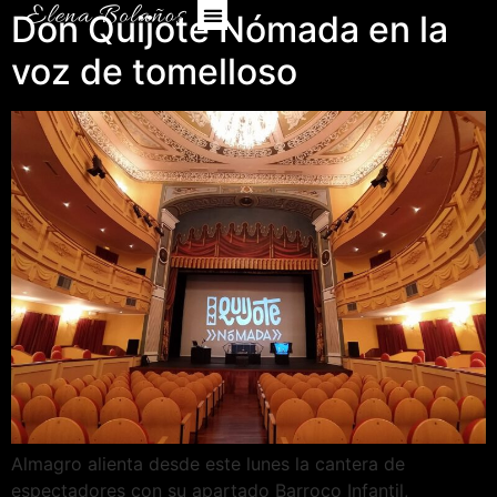
Don Quijote Nómada en la
voz de tomelloso
Almagro alienta desde este lunes la cantera de
espectadores con su apartado Barroco Infantil,