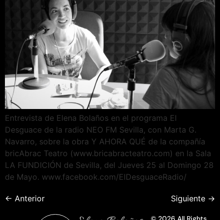
Entrevista de Elena Bolaños en el programa El
Desguace de la radio NEO FM Sevilla, con Marta G.
Navarro, sobre la obra Y AHORA QUÉ de la compañía
bricAbrac Teatro (www.bricabracteatro.com) en la Sala
LA FUNDICIÓN de Sevilla, del Jueves 25 al Domingo 28
de Mayo. www.facebook.com/ElDesguaceRadio/
←
Anterior
Siguiente
→
© 2026 All Rights