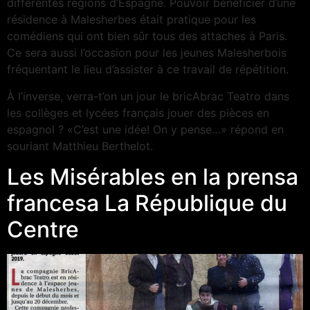
différentes régions d’Espagne. Pouvoir bénéficier d’une
résidence à Malesherbes était pratique pour les
comédiens qui ont bien sûr tous des attaches à Paris.
Ce sera aussi l’occasion pour les jeunes Malesherbois
fréquentant le lieu d’assister à ce travail de répétition.
À l’inverse, verra-t’on un jour le bricAbrac Teatro dans
les collèges et lycées français jouer des pièces en
espagnol ? «C’est une idée! On y pense…» répond en
souriant Matthieu Berthelot.
Les Misérables en la prensa
francesa La République du
Centre