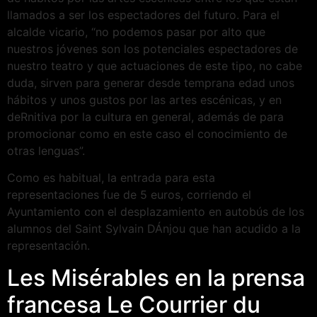
llamados a ser los espectadores del futuro. Para el
alcalde vicario, “no podemos pasar por alto que
nuestros jóvenes son los potenciales espectadores de
nuestro teatro y que actuaciones de este tipo, no cabe
duda, sirven para generar desde temprana edad unos
hábitos y unos gustos por las artes escénicas, y en
deRnitiva por la cultura en general, además de para
promocionar como en este caso el conocimiento de
otras lenguas”.
Como es habitual, la entrada para esta
representaciones fue de 5 euros, corriendo el
Ayuntamiento con el desplazamiento en autobús de los
alumnos del Saint Sylvain DÁnjou que han acudido a la
representación.
Les Misérables en la prensa
francesa Le Courrier du