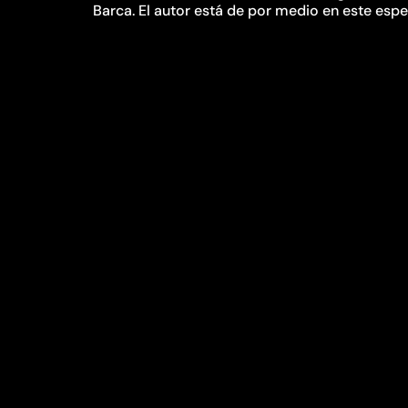
Barca. El autor está de por medio en este espe
Hipócritas siempre quiere tener presencia cana
Actividad complementaria
Por otro lado y más allá de las obras de teat
anteriormente. En la parcela ‘Con las manos e
proceso creativo del ‘Misterio del Cristo de l
espacio cultural El escritorio de Garachico. E
objetos’. Es algo de lo que “nunca se ha hablad
escritorio.
En cuanto a los profesionales, el ciclo ‘Enred
Zamora estará en la sede de Tenerife de la Esc
11.00 horas.
#DonQuijoteNómada #bricAbracTeatro #Festi
#Garachico #Tenerife #canarias #prensa #L
ANTERIOR