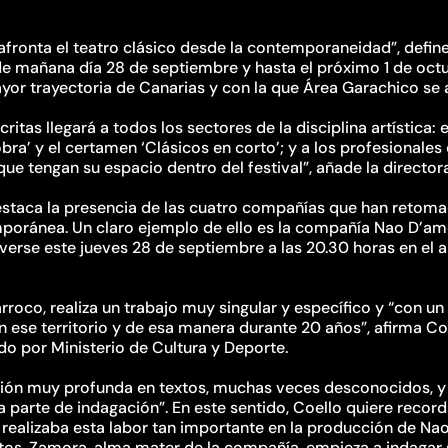
 afronta el teatro clásico desde la contemporaneidad”, define
e mañana día 28 de septiembre y hasta el próximo 1 de oct
or trayectoria de Canarias y con la que Área Garachico se al
itas llegará a todos los sectores de la disciplina artística: e
bra’ y el certamen ‘Clásicos en corto’; y a los profesionale
ue tengan su espacio dentro del festival”, añade la directora
estaca la presencia de las cuatro compañías que han retoma
poránea. Un claro ejemplo de ello es la compañía Nao D’amor
verse este jueves 28 de septiembre a las 20.30 horas en el
roco, realiza un trabajo muy singular y específico y “con un 
 ese territorio y de esa manera durante 20 años”, afirma C
do por Ministerio de Cultura y Deporte.
ción muy profunda en textos, muchas veces desconocidos, 
 parte de indagación”. En este sentido, Coello quiere recorda
realizaba esta labor tan importante en la producción de Nao
xtos. Zamora, alma mater de la compañía, empieza a indagar s