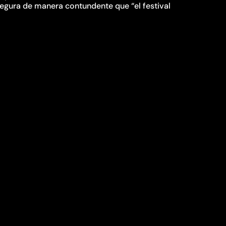
asegura de manera contundente que “el festival
diferentes públicos como se mencionó
 d’Amores, que explicará cómo ha sido el
nción. Concretamente a las 18.00 horas en el
Chana teatro, con ‘Aproximación al teatro de
re a las 11.00 horas en el espacio cultural El
oración de la Universidad de La Laguna, Ana
arla. Será el viernes 29 de septiembre a las
umor #Poesía #Emoción #FestivalHipócritas
SIGUIENTE