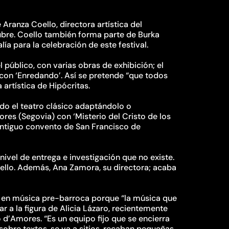
 Aranza Coello, directora artística del
ubre. Coello también forma parte de Burka
ía para la celebración de este festival.
l público, con varias obras de exhibición; el
s con ‘Enredando’. Así se pretende “que todos
 artística de Hipócritas.
do el teatro clásico adaptándolo o
es (Segovia) con ‘Misterio del Cristo de los
 antiguo convento de San Francisco de
nivel de entrega e investigación que no existe.
oello. Además, Ana Zamora, su directora; acaba
y en música pre-barroca porque “la música que
r a la figura de Alicia Lázaro, recientemente
 d’Amores. “Es un equipo fijo que se encierra
obre textos, se va a sitios, recaban pequeñas