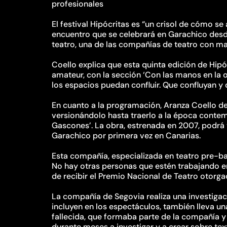
profesionales
El festival Hipócritas es “un crisol de cómo se
encuentro que se celebrará en Garachico desd
teatro, una de las compañías de teatro con may
Coello explica que esta quinta edición de Hipócr
amateur, con la sección ‘Con las manos en la o
los espacios puedan confluir. Que confluyan y q
En cuanto a la programación, Aranza Coello d
versionándolo hasta traerlo a la época contem
Gascones’. La obra, estrenada en 2007, podrá 
Garachico por primera vez en Canarias.
Esta compañía, especializada en teatro pre-bar
No hay otras personas que estén trabajando en
de recibir el Premio Nacional de Teatro otorga
La compañía de Segovia realiza una investiga
incluyen en los espectáculos, también lleva una
fallecida, que formaba parte de la compañía y 
durante meses a investigar y a crear sobre te