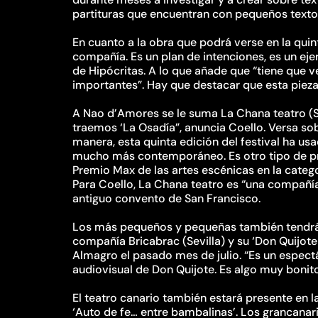
partituras que encuentran con pequeños texto
En cuanto a la obra que podrá verse en la quin
compañía. Es un plan de intenciones, es un ejer
de Hipócritas. A lo que añade que “tiene que 
importantes”. Hay que destacar que esta pieza 
A Nao d’Amores se le suma La Chana teatro (S
traemos ‘La Osadía”, anuncia Coello. Versa s
manera, esta quinta edición del festival ha us
mucho más contemporáneo. Es otro tipo de pro
Premio Max de las artes escénicas en la categor
Para Coello, La Chana teatro es “una compañía 
antiguo convento de San Francisco.
Los más pequeños y pequeñas también tendrán l
compañía Bricabrac (Sevilla) y su ‘Don Quijote
Almagro el pasado mes de julio. “Es un espec
audiovisual de Don Quijote. Es algo muy bonito
El teatro canario también estará presente en l
‘Auto de fe… entre bambalinas’. Los grancanar