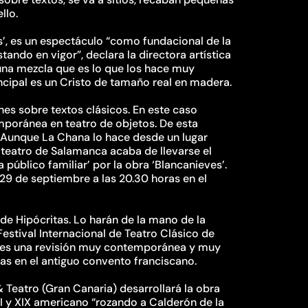
llo.
es’, es un espectáculo “como fundacional de la
ando en vigor”, declara la directora artística
 una mezcla que es lo que los hace muy
ncipal es un Cristo de tamaño real en madera.
es sobre textos clásicos. En este caso
poránea en teatro de objetos. De esta
. “Aunque La Chana lo hace desde un lugar
teatro de Salamanca acaba de llevarse el
 público familiar’ por la obra ‘Blancanieves’.
 29 de septiembre a las 20.30 horas en el
de Hipócritas. Lo harán de la mano de la
Festival Internacional de Teatro Clásico de
 y es una revisión muy contemporánea y muy
ras en el antiguo convento franciscano.
& Teatro (Gran Canaria) desarrollará la obra
I y XIX americano “rozando a Calderón de la