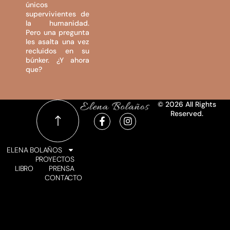
únicos
supervivientes de
la humanidad.
Pero una pregunta
les asalta una vez
recluidos en su
búnker. ¿Y ahora
que?
© 2026 All Rights
Reserved.
ELENA BOLAÑOS
PROYECTOS
LIBRO
PRENSA
CONTACTO