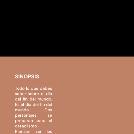
SINOPSIS
Todo lo que debes
saber sobre el día
del fin del mundo.
Es el día del fin del
mundo. Dos
personajes se
preparan para el
cataclismo.
Piensan ser los