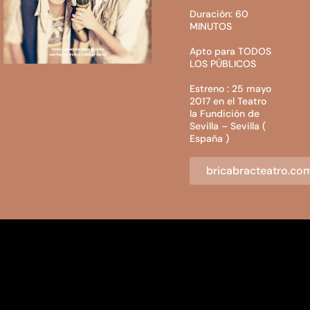
Duración: 60
MINUTOS
Apto para TODOS
LOS PÚBLICOS
Estreno : 25 mayo
2017 en el Teatro
la Fundición de
Sevilla – Sevilla (
España )
bricabracteatro.co