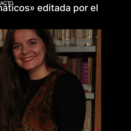
ACTO
máticos» editada por el