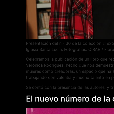
Presentación del n.º 30 de la colección «Tex
Iglesia Santa Lucía. Fotografías: CIRAE / Flo
Celebramos la publicación de un libro que re
Verónica Rodríguez, hecho que nos demuestra l
mujeres como creadoras, un espacio que ha s
trabajando con valentía y mucho talento en po
Se contó con la presencia de las autores, y t
El nuevo número de la 