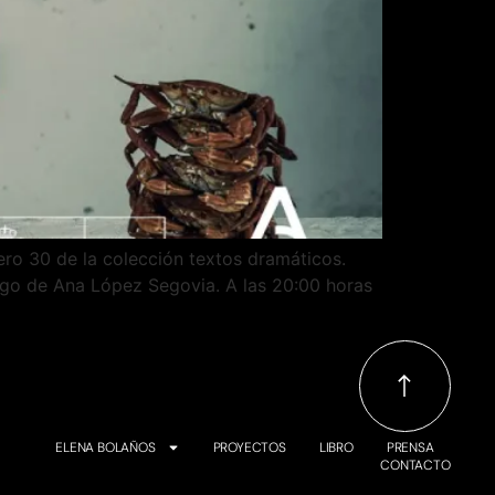
ero 30 de la colección textos dramáticos.
ogo de Ana López Segovia. A las 20:00 horas
ELENA BOLAÑOS
PROYECTOS
LIBRO
PRENSA
CONTACTO