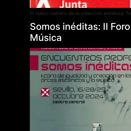
El nuevo número de la colección andaluza ‘Te
Somos inéditas: II Foro
Música