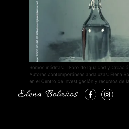
Somos inéditas: II Foro de Igualdad y Creació
Autoras contemporáneas andaluzas: Elena Bol
en el Centro de Investigación y recursos de 