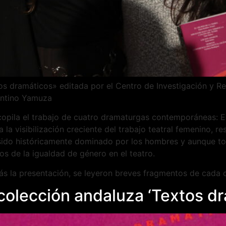
tos dramáticos» editada por el Centro de Investigación y R
rentino Yamuza
copila el trabajo de cuatro dramaturgas contemporáneas: 
a visibilización creciente del trabajo teatral femenino, re
ido históricamente dominado por los hombres y aunque tod
s de la igualdad de género en el teatro.
rás la presentación, se leyeron breves fragmentos de cada 
colección andaluza ‘Textos dr