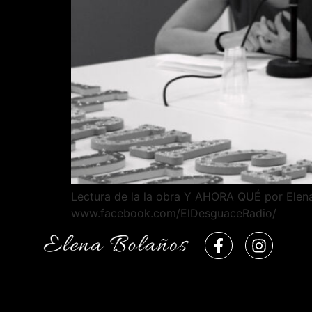
Lectura de la la obra Y AHORA QUÉ por Elena
www.facebook.com/ElDesguaceRadio/