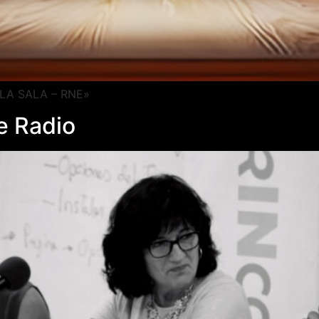
 «LA SALA – RNE»
e Radio