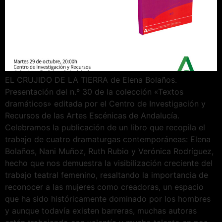
EL CRUJIDO DE LA TIERRA de Elena Bolaños.
Presentación del n.º 30 de la colección «Textos
dramáticos» editada por el Centro de Investigación y
Recursos de las Artes Escénicas de Andalucía.
Celebramos la publicación de un libro que recopila el
trabajo de cuatro dramaturgas contemporáneas: Elena
Bolaños, Nani Muñoz, Ruth Rubio y Verónica Rodríguez,
hecho que nos demuestra la visibilización creciente del
trabajo teatral femenino, resaltando la importancia de
reconocer a las mujeres como creadoras, un espacio
que ha sido históricamente dominado por los hombres
y aunque todavía existen barreras, muchas autoras