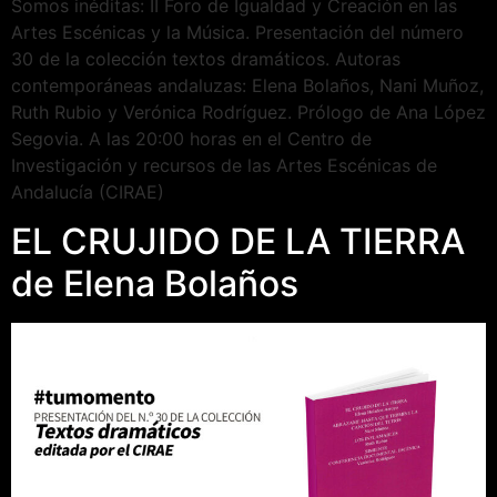
Somos inéditas: II Foro de Igualdad y Creación en las
Artes Escénicas y la Música. Presentación del número
30 de la colección textos dramáticos. Autoras
contemporáneas andaluzas: Elena Bolaños, Nani Muñoz,
Ruth Rubio y Verónica Rodríguez. Prólogo de Ana López
Segovia. A las 20:00 horas en el Centro de
Investigación y recursos de las Artes Escénicas de
Andalucía (CIRAE)
EL CRUJIDO DE LA TIERRA
de Elena Bolaños