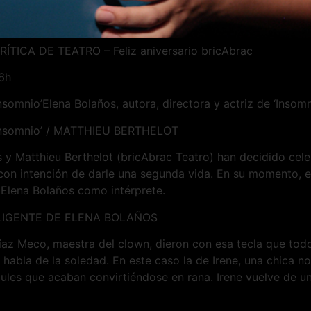
TICA DE TEATRO – Feliz aniversario bricAbrac
6h
Insomnio’Elena Bolaños, autora, directora y actriz de ‘Insomn
e ‘Insomnio’ / MATTHIEU BERTHELOT
 y Matthieu Berthelot (bricAbrac Teatro) han decidido cele
con intención de darle una segunda vida. En su momento, e
Elena Bolaños como intérprete.
LIGENTE DE ELENA BOLAÑOS
az Meco, maestra del clown, dieron con esa tecla que todo
abla de la soledad. En este caso la de Irene, una chica no
ules que acaban convirtiéndose en rana. Irene vuelve de u