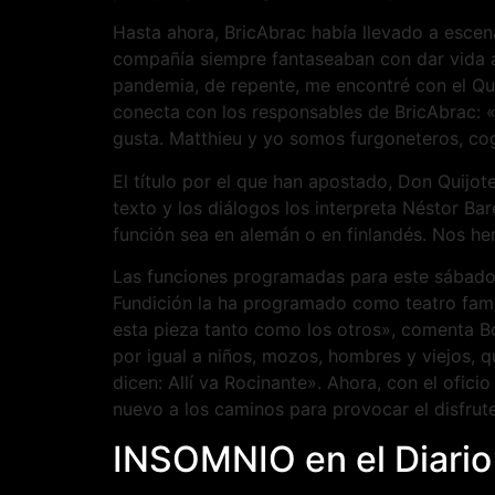
Hasta ahora, BricAbrac había llevado a escena
compañía siempre fantaseaban con dar vida al 
pandemia, de repente, me encontré con el Qui
conecta con los responsables de BricAbrac: «
gusta. Matthieu y yo somos furgoneteros, cog
El título por el que han apostado, Don Quijot
texto y los diálogos los interpreta Néstor Bar
función sea en alemán o en finlandés. Nos h
Las funciones programadas para este sábado 
Fundición la ha programado como teatro famili
esta pieza tanto como los otros», comenta Bo
por igual a niños, mozos, hombres y viejos, q
dicen: Allí va Rocinante». Ahora, con el ofici
nuevo a los caminos para provocar el disfrut
INSOMNIO en el Diario