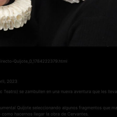
-directo-Quijote_0_1784222379.html
ril, 2023
c Teatro) se zambullen en una nueva aventura que les lleva 
numental Quijote seleccionando algunos fragmentos que ma
o como hacernos llegar la obra de Cervantes.