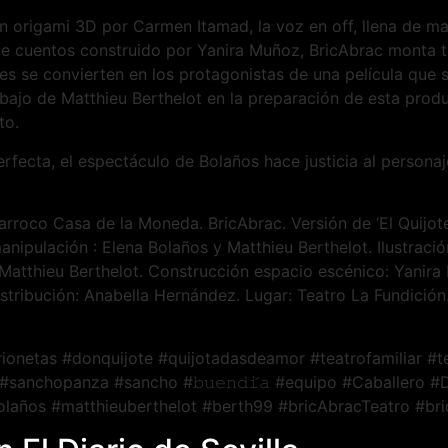
 origami 3D por Carmen Itamad, la voz en off, llena de ma
de cuentos construido por Yanira Muñoz, BricAbrac monta t
es se convierten en los protagonistas de una película que
rabajo de Matthieu Berthelot en la preparación de esta prod
to.
rfecta, el espectáculo de Bolaños hace justicia al persona
arroco Casa de la Moneda. BricAbrac. Versión de ‘El Quijot
anipulación : Elena Bolaños y Matthieu Berthelot. Ilustrac
Matthieu Berthelot. Construcción espacio escénico: Yanira 
istribución: Anabella Hernández. Lugar: Teatro La Fundición
ionetas #donquijote #quijotadasdeamor #teatrofamiliar #te
 #sanchopanza #sancho #𝚋𝚞𝚎𝚗𝚍𝚒́𝚊 #equipo #Caballero
olaños #matthieuberthelot #berth99 #bricAbracTeatro #br