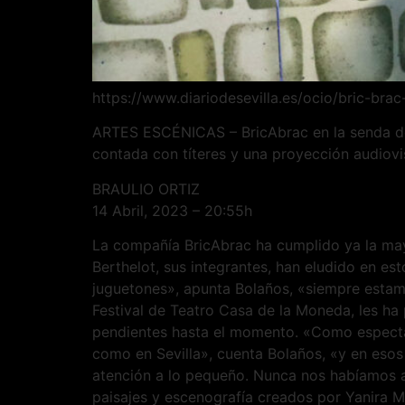
https://www.diariodesevilla.es/ocio/bric-bra
ARTES ESCÉNICAS – BricAbrac en la senda de 
contada con títeres y una proyección audiovi
BRAULIO ORTIZ
14 Abril, 2023 – 20:55h
La compañía BricAbrac ha cumplido ya la mayo
Berthelot, sus integrantes, han eludido en es
juguetones», apunta Bolaños, «siempre estam
Festival de Teatro Casa de la Moneda, les ha 
pendientes hasta el momento. «Como espectad
como en Sevilla», cuenta Bolaños, «y en esos 
atención a lo pequeño. Nunca nos habíamos a
paisajes y escenografía creados por Yanira M