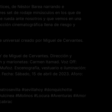
tices, de Néstor Barea narrando e
res set de rodaje minúsculos en los que de
 se rueda ante nosotros y que vemos en una
ucción cinematográfica llena de riesgo y
je universal creado por Miguel de Cervantes.
e’ de Miguel de Cervantes. Dirección y
ión y marionetas: Carmen Itamad. Voz Off:
Muñoz. Escenografía, vestuario e iluminación:
. Fecha: Sábado, 15 de abril de 2023. Aforo:
atrosevilla #sevillahoy #donquichotte
 #Dulcinea #Molinos #Locura #Aventuras #Amor
icabrac