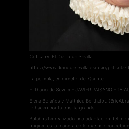
Critica en El Diario de Sevilla
https://www.diariodesevilla.es/ocio/pelicula
La película, en directo, del Quijote
El Diario de Sevilla – JAVIER PAISANO – 15 Ab
Elena Bolaños y Matthieu Berthelot, (BricAbra
lo hacen por la puerta grande.
Bolaños ha realizado una adaptación del mo
original es la manera en la que han concebid