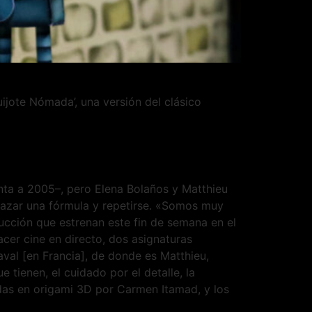
jote Nómada’, una versión del clásico
nta a 2005–, pero Elena Bolaños y Matthieu
abrazar una fórmula y repetirse. «Somos muy
cción que estrenan este fin de semana en el
acer cine en directo, dos asignaturas
al [en Francia], de donde es Matthieu,
 tienen, el cuidado por el detalle, la
das en origami 3D por Carmen Itamad, y los