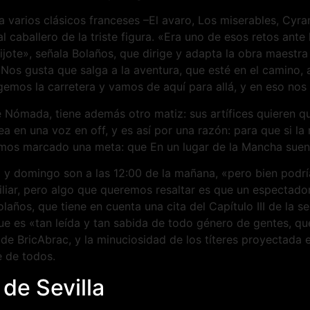
 varios clásicos franceses –El avaro, Los miserables, Cyran
caballero de la triste figura. «Era uno de esos retos ante 
jote», señala Bolaños, que dirige y adapta la obra maestra
Nos gusta que salga a la aventura, que esté en el camino, 
emos la carretera y vamos de aquí para allá, y en eso nos
e Nómada, tiene además otro matiz: sus artífices quieren q
ea en una voz en off, y es así por una razón: para que si l
emos marcado una meta: que En un lugar de la Mancha suene
y domingo son a las 12:00 de la mañana, «pero bien podría
ar, pero algo que queremos resaltar es que un espectador pu
laños, que tiene en cuenta una cita del Capítulo III de la
ue es «tan leída y tan sabida de todo género de gentes, qu
o de BricAbrac, y la minuciosidad de los títeres proyectada
e de todos.
 de Sevilla