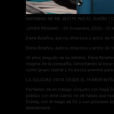
INSOMNIO NE ME QUITTE PAS EL SUEÑO | CRÍ
JAVIER PAISANO – 05 Diciembre, 2020 – 21:1
Elena Bolaños, autora, directora y actriz de ‘
Elena Bolaños, autora, directora y actriz d
10 años después de su estreno, Elena Bolaños
insignia de la compañía, remontando la obra 
como grupo teatral y no pocos premios para 
LA SOLEDAD VISTA DESDE EL HUMOR INTE
Partiendo de un trabajo conjunto con Pepa Dí
público con este cuento no de hadas que nos h
Disney, con el mago de Oz y con príncipes az
abandonarla.