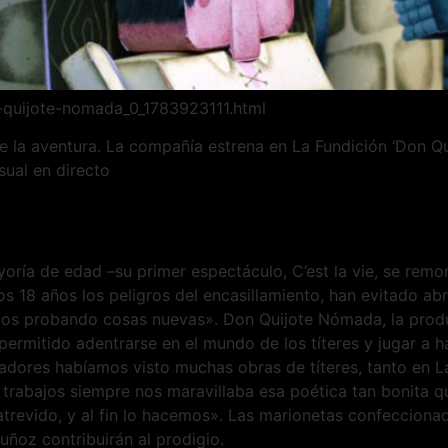
c-quijote-nomada_0_1783923111.html
la aventura. La compañía estrena en La Fundición ‘Don Qui
sual en directo
ría de edad –su primer espectáculo, C’est la vie, se remo
tos 18 años los peligros del encasillamiento, han evitado 
os probando cosas nuevas». Don Quijote Nómada, la produ
permitido adentrarse en el mundo de los títeres y jugar a h
ores habíamos visto muchas obras de títeres, tanto en Lav
trabajos siempre nos maravillaba esa poética tan bonita que
trevido, y al fin lo hacemos». Las marionetas confecciona
uñoz contribuirán al prodigio.