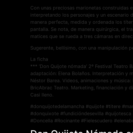
Con unas preciosas marionetas construidas en
interpretando los personajes y un escenario 
manera perfecta, medida y ordenada los títer
pantalla. Se nota, de manera quirúrgica, el t
matices que se rueda a tres cámaras en direc
Sugerente, bellísimo, con una manipulación pe
La ficha
*** ‘Don Quijote nómada’ 2º Festival Teatro B
adaptación: Elena Bolaños. Interpretación y m
Néstor Barea. Videos, animaciones y música: 
BricAbrac Teatro. Marketing, financiación y d
Casi lleno.
#donquijotedelamancha #quijote #titere #mar
#donquixote #fundicióndesevilla #quijotesca
#Doncella #Rocinante #Fielescudero #elenab