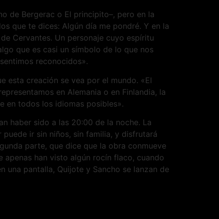
o de Bergerac o El principito–, pero en la
los que te dices: Algún día me pondré. Y en la
 de Cervantes. Un personaje cuyo espíritu
algo que es casi un símbolo de lo que nos
 sentimos reconocidos».
ue esta creación se vea por el mundo. «El
a representamos en Alemania o en Finlandia, la
 en todos los idiomas posibles».
n haber sido a las 20:00 de la noche. La
ede ir sin niños, sin familia, y disfrutará
 segunda parte, que dice que la obra conmueve
e apenas han visto algún rocín flaco, cuando
 en una pantalla, Quijote y Sancho se lanzan de