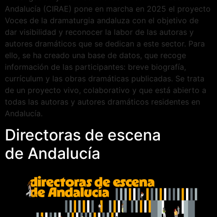
Andalucía (CIRAE) pone en marcha en 2025 el proyecto
Voces de la dramaturgia andaluza con el objetivo de
dar visibilidad y reconocer la labor de las autoras y
autores dramáticos que se dedican a este sector. Para
ello, se ha creado una base de datos, que recoge
información de las participantes: breve biografía,
currículum y las obras dramáticas publicadas. Se trata
de un proyecto vivo, colaborativo y que está abierto a
todas las autoras y autores dramáticos residentes en
Andalucía.
Directoras de escena
de Andalucía