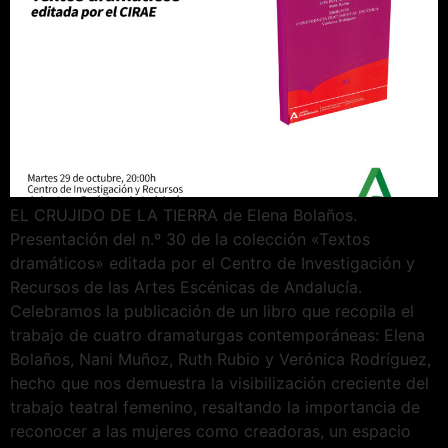
EL CRUJIDO DE LA TIERRA de Elena Bolaños.
Presentación del n.º 30 de la colección «Textos
dramáticos» editada por el Centro de Investigación y
Recursos de las Artes Escénicas de Andalucía.
Celebramos la publicación de un libro que recopila el
trabajo de cuatro dramaturgas contemporáneas: Elena
Bolaños, Nani Muñoz, Ruth Rubio y Verónica Rodríguez,
hecho que nos demuestra la visibilización creciente del
trabajo teatral femenino, resaltando la importancia de
reconocer a las mujeres como creadoras, un espacio