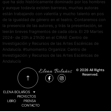
que ha sido históricamente dominado por los hombres
y aunque todavía existen barreras, muchas autoras
están trabajando con valentía y mucho talento en pos
de la igualdad de género en el teatro. Contaremos con
la presencia de las autores, y trás la presentación, se
leerán breves fragmentos de cada obra. El 29 Martes
2024- de 20h a 21h30 en el CIRAE Centro de
Investigación y Recursos de las Artes Escénicas de
Andalucía. #tumomento Organiza: Centro de
Investigación y Recursos de las Artes Escénicas de
Andalucía
© 2026 All Rights
Reserved.
ELENA BOLAÑOS
PROYECTOS
LIBRO
PRENSA
CONTACTO