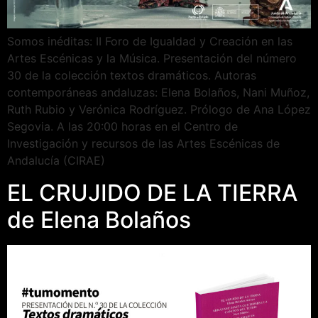
Somos inéditas: II Foro de Igualdad y Creación en las
Artes Escénicas y la Música. Presentación del número
30 de la colección textos dramáticos. Autoras
contemporáneas andaluzas: Elena Bolaños, Nani Muñoz,
Ruth Rubio y Verónica Rodríguez. Prólogo de Ana López
Segovia. A las 20:00 horas en el Centro de
Investigación y recursos de las Artes Escénicas de
Andalucía (CIRAE)
EL CRUJIDO DE LA TIERRA
de Elena Bolaños