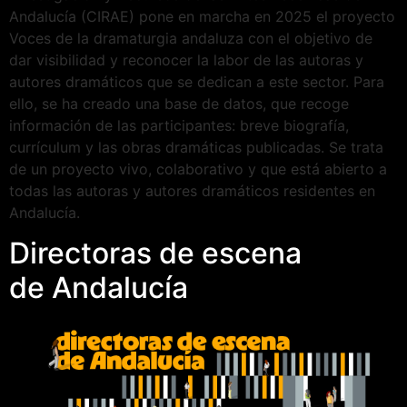
Andalucía (CIRAE) pone en marcha en 2025 el proyecto
Voces de la dramaturgia andaluza con el objetivo de
dar visibilidad y reconocer la labor de las autoras y
autores dramáticos que se dedican a este sector. Para
ello, se ha creado una base de datos, que recoge
información de las participantes: breve biografía,
currículum y las obras dramáticas publicadas. Se trata
de un proyecto vivo, colaborativo y que está abierto a
todas las autoras y autores dramáticos residentes en
Andalucía.
Directoras de escena
de Andalucía