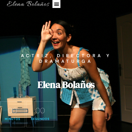
ACTRIZ, DIRECTORA Y
DRAMATURGA
Elena Bolaños
00
00
MINUTOS
SEGUNDOS