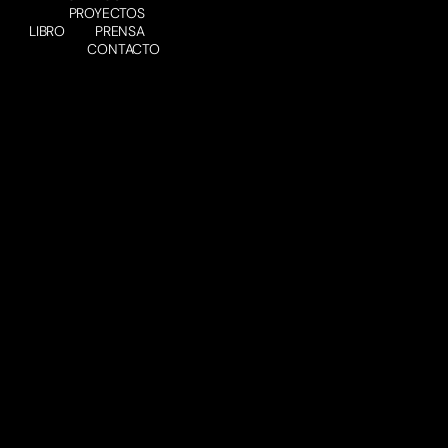
PROYECTOS
LIBRO
PRENSA
CONTACTO