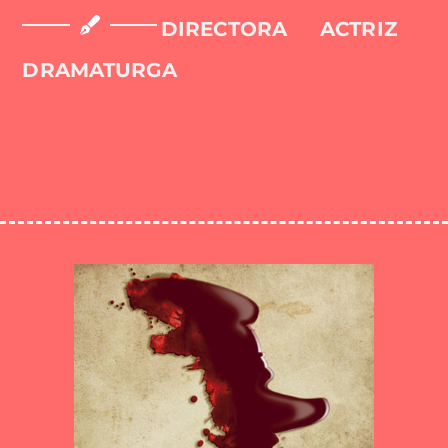
DIRECTORA
ACTRIZ
DRAMATURGA